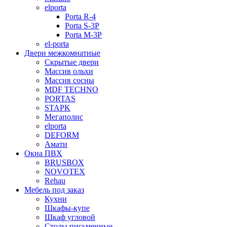
elporta
Porta R-4
Porta S-3Р
Porta M-3P
el-porta
Двери межкомнатные
Скрытые двери
Массив ольхи
Массив сосны
MDF TECHNO
PORTAS
STAPK
Мегаполис
elporta
DEFORM
Амати
Окна ПВХ
BRUSBOX
NOVOTEX
Rehau
Мебель под заказ
Кухни
Шкафы-купе
Шкаф угловой
Столы письменные