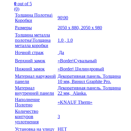
0
out of 5
(0)
Толщина Полотна\
90\90
Коробки
Размеры
2050 х 880, 2050 х 980
Толщина металла
полотна\Толщина
1.0 , 1.0
металла коробки
Ночной страж
Да
Верхний замок
«Border\Сувальный
Нижний замок
«Border\ Цилиндровый
Материал наружной
Декоративная панель. Толщина
панели
10 мм, Винил Graphite Pro.
Материал
Декоративная панель. Толщина
внутренней панели
22 мм, Alaska.
Наполнение
«KNAUF Therm»
Полотно
Количество
контуров
3
уплотнения
Установка на улицу
НЕТ