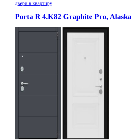
двери в квартиру
Porta R 4.K82 Graphite Pro, Alaska