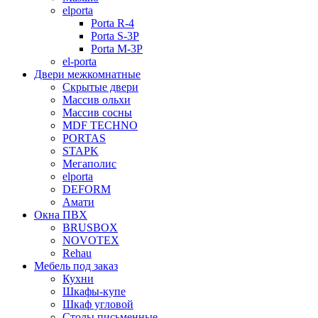
elporta
Porta R-4
Porta S-3Р
Porta M-3P
el-porta
Двери межкомнатные
Скрытые двери
Массив ольхи
Массив сосны
MDF TECHNO
PORTAS
STAPK
Мегаполис
elporta
DEFORM
Амати
Окна ПВХ
BRUSBOX
NOVOTEX
Rehau
Мебель под заказ
Кухни
Шкафы-купе
Шкаф угловой
Столы письменные