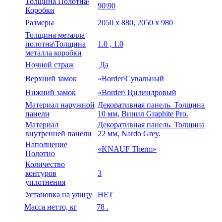
Толщина Полотна\
90\90
Коробки
Размеры
2050 х 880, 2050 х 980
Толщина металла
полотна\Толщина
1.0 , 1.0
металла коробки
Ночной страж
Да
Верхний замок
«Border\Сувальный
Нижний замок
«Border\ Цилиндровый
Материал наружной
Декоративная панель. Толщина
панели
10 мм, Винил Graphite Pro.
Материал
Декоративная панель. Толщина
внутренней панели
22 мм, Nardo Grey.
Наполнение
«KNAUF Therm»
Полотно
Количество
контуров
3
уплотнения
Установка на улицу
НЕТ
Масса нетто, кг
78 .