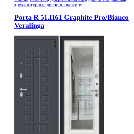
трехконтурные двери в квартиру
Porta R 51.П61 Graphite Pro/Bianco
Veralinga