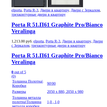
elporta
,
Porta R-3
,
Двери в квартиру
,
Двери с Зеркалом
,
трехконтурные двери в квартиру
Porta R 51.П61 Graphite Pro/Bianco
Veralinga
1,213.00
руб.
elporta
,
Porta R-3
,
Двери в квартиру
,
Двери
с Зеркалом
,
трехконтурные двери в квартиру
Porta R 51.П61 Graphite Pro/Bianco
Veralinga
0
out of 5
(0)
Толщина Полотна\
90\90
Коробки
Размеры
2050 х 880, 2050 х 980
Толщина металла
полотна\Толщина
1,0 , 1,0
металла коробки