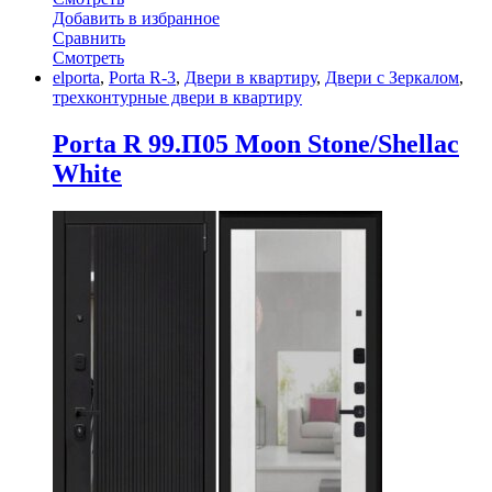
Добавить в избранное
Сравнить
Смотреть
elporta
,
Porta R-3
,
Двери в квартиру
,
Двери с Зеркалом
,
трехконтурные двери в квартиру
Porta R 99.П05 Moon Stone/Shellac
White