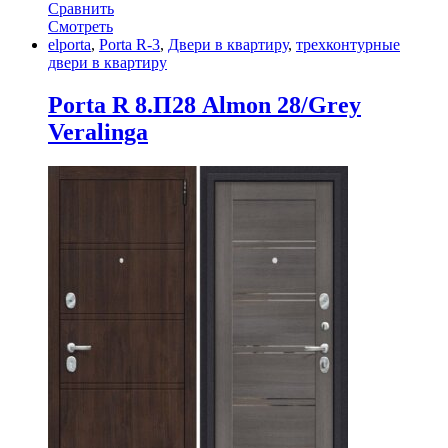
Сравнить
Смотреть
elporta
,
Porta R-3
,
Двери в квартиру
,
трехконтурные
двери в квартиру
Porta R 8.П28 Almon 28/Grey
Veralinga