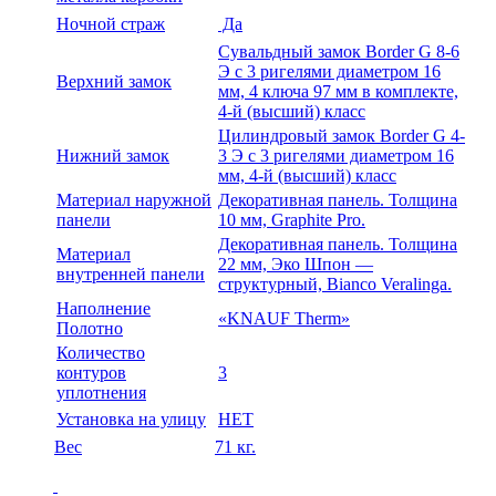
Ночной страж
Да
Сувальдный замок Border G 8-6
Э с 3 ригелями диаметром 16
Верхний замок
мм, 4 ключа 97 мм в комплекте,
4-й (высший) класс
Цилиндровый замок Border G 4-
Нижний замок
3 Э с 3 ригелями диаметром 16
мм, 4-й (высший) класс
Материал наружной
Декоративная панель. Толщина
панели
10 мм, Graphite Pro.
Декоративная панель. Толщина
Материал
22 мм, Эко Шпон —
внутренней панели
структурный, Bianco Veralinga.
Наполнение
«KNAUF Therm»
Полотно
Количество
контуров
3
уплотнения
Установка на улицу
НЕТ
Вес
71 кг.