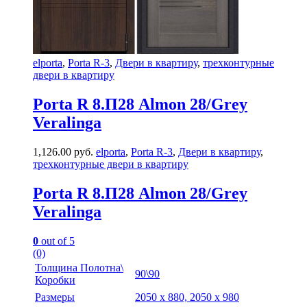
elporta
,
Porta R-3
,
Двери в квартиру
,
трехконтурные
двери в квартиру
Porta R 8.П28 Almon 28/Grey
Veralinga
1,126.00
руб.
elporta
,
Porta R-3
,
Двери в квартиру
,
трехконтурные двери в квартиру
Porta R 8.П28 Almon 28/Grey
Veralinga
0
out of 5
(0)
Толщина Полотна\
90\90
Коробки
Размеры
2050 х 880, 2050 х 980