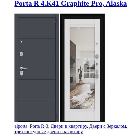
Porta R 4.K41 Graphite Pro, Alaska
elporta
,
Porta R-3
,
Двери в квартиру
,
Двери с Зеркалом
,
трехконтурные двери в квартиру