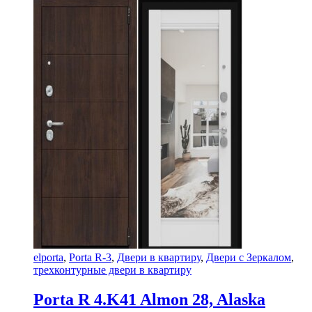
elporta
,
Porta R-3
,
Двери в квартиру
,
Двери с Зеркалом
,
трехконтурные двери в квартиру
Porta R 4.K41 Almon 28, Alaska