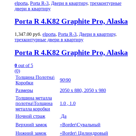
elporta
,
Porta R-3
,
Двери в квартиру
,
трехконтурные
двери в квартиру
Porta R 4.K82 Graphite Pro, Alaska
1,347.00
руб.
elporta
,
Porta R-3
,
Двери в квартиру
,
трехконтурные двери в квартиру
Porta R 4.K82 Graphite Pro, Alaska
0
out of 5
(0)
Толщина Полотна\
90\90
Коробки
Размеры
2050 х 880, 2050 х 980
Толщина металла
полотна\Толщина
1.0 , 1.0
металла коробки
Ночной страж
Да
Верхний замок
«Border\Сувальный
Нижний замок
«Border\ Цилиндровый