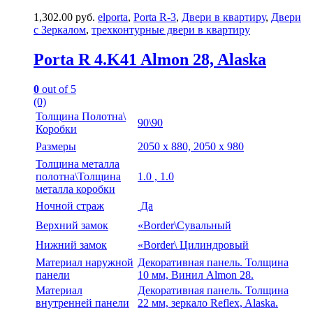
1,302.00
руб.
elporta
,
Porta R-3
,
Двери в квартиру
,
Двери
с Зеркалом
,
трехконтурные двери в квартиру
Porta R 4.K41 Almon 28, Alaska
0
out of 5
(0)
Толщина Полотна\
90\90
Коробки
Размеры
2050 х 880, 2050 х 980
Толщина металла
полотна\Толщина
1.0 , 1.0
металла коробки
Ночной страж
Да
Верхний замок
«Border\Сувальный
Нижний замок
«Border\ Цилиндровый
Материал наружной
Декоративная панель. Толщина
панели
10 мм, Винил Almon 28.
Материал
Декоративная панель. Толщина
внутренней панели
22 мм, зеркало Reflex, Alaska.