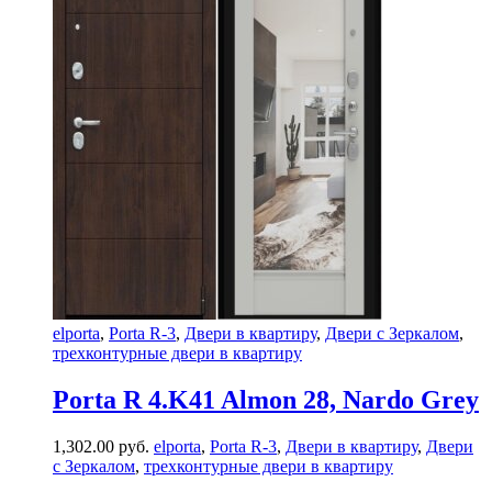
elporta
,
Porta R-3
,
Двери в квартиру
,
Двери с Зеркалом
,
трехконтурные двери в квартиру
Porta R 4.K41 Almon 28, Nardo Grey
1,302.00
руб.
elporta
,
Porta R-3
,
Двери в квартиру
,
Двери
с Зеркалом
,
трехконтурные двери в квартиру