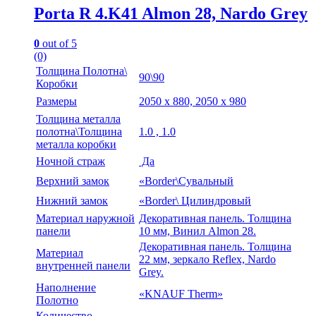
Porta R 4.K41 Almon 28, Nardo Grey
0
out of 5
(0)
Толщина Полотна\
90\90
Коробки
Размеры
2050 х 880, 2050 х 980
Толщина металла
полотна\Толщина
1.0 , 1.0
металла коробки
Ночной страж
Да
Верхний замок
«Border\Сувальный
Нижний замок
«Border\ Цилиндровый
Материал наружной
Декоративная панель. Толщина
панели
10 мм, Винил Almon 28.
Декоративная панель. Толщина
Материал
22 мм, зеркало Reflex, Nardo
внутренней панели
Grey.
Наполнение
«KNAUF Therm»
Полотно
Количество