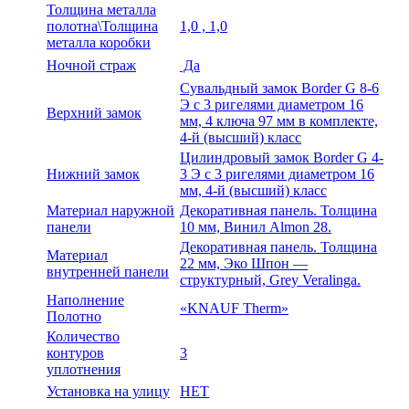
Толщина металла
полотна\Толщина
1,0 , 1,0
металла коробки
Ночной страж
Да
Сувальдный замок Border G 8-6
Э с 3 ригелями диаметром 16
Верхний замок
мм, 4 ключа 97 мм в комплекте,
4-й (высший) класс
Цилиндровый замок Border G 4-
Нижний замок
3 Э с 3 ригелями диаметром 16
мм, 4-й (высший) класс
Материал наружной
Декоративная панель. Толщина
панели
10 мм, Винил Almon 28.
Декоративная панель. Толщина
Материал
22 мм, Эко Шпон —
внутренней панели
структурный, Grey Veralinga.
Наполнение
«KNAUF Therm»
Полотно
Количество
контуров
3
уплотнения
Установка на улицу
НЕТ