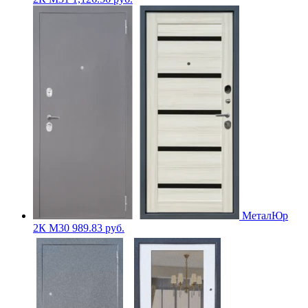
МеталЮр
2К M30
989.83
руб.