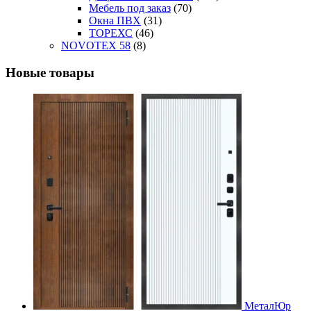
Мебель под заказ
(70)
Окна ПВХ
(31)
ТОРЕХС
(46)
NOVOTEX 58
(8)
Новые товары
МеталЮр