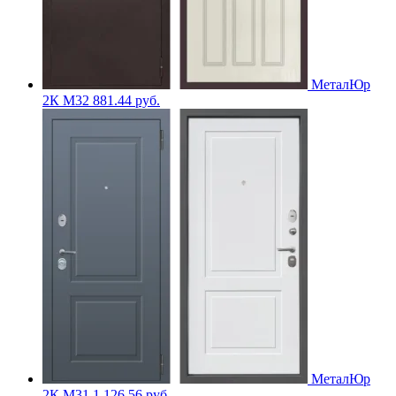
МеталЮр
2К M32
881.44
руб.
МеталЮр
2К M31
1,126.56
руб.