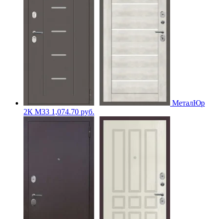
МеталЮр
2К M33
1,074.70
руб.