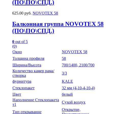
(ПО\ПО\СПД.)
625.00
руб.
NOVOTEX 58
Балконная группа NOVOTEX 58
(ПО\ПО\СПД.)
0
out of 5
(0)
Окно
NOVOTEX 58
Толщина профиля
58
Ширина/Высота
700/1400, 2100/700
Количество камер рама/
3/3
створка
фурнитура
KALE
Стеклопакет
32 мм (4-10-4-10-4)
Цвет
белый
Наполнение Стеклопакета
Сухой воздух
т1
Открытие,
Тип открывание