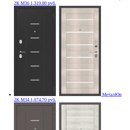
2К M36
1,319.80
руб.
МеталЮр
2К M34
1,074.70
руб.