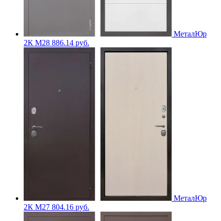
МеталЮр
2К M28
886.14
руб.
МеталЮр
2К M27
804.16
руб.