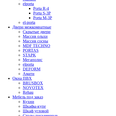
elporta
Porta R-4
Porta S-3Р
Porta M-3P
el-porta
Двери межкомнатные
Скрытые двери
Массив ольхи
Массив сосны
MDF TECHNO
PORTAS
STAPK
Мегаполис
elporta
DEFORM
Амати
Окна ПВХ
BRUSBOX
NOVOTEX
Rehau
Мебель под заказ
Кухни
Шкафы-купе
Шкаф угловой
Столы письменные