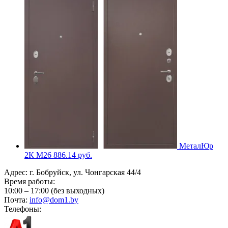
МеталЮр
2К M26
886.14
руб.
Адрес:
г. Бобруйск, ул. Чонгарская 44/4
Время работы:
10:00 – 17:00 (без выходных)
Почта:
info@dom1.by
Телефоны: