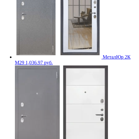
МеталЮр 2К
M29
1,036.97
руб.