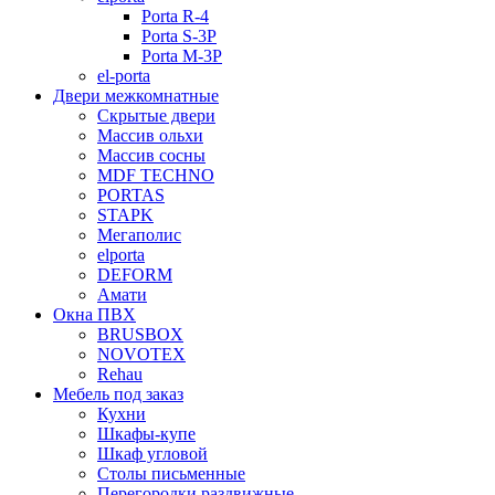
Porta R-4
Porta S-3Р
Porta M-3P
el-porta
Двери межкомнатные
Скрытые двери
Массив ольхи
Массив сосны
MDF TECHNO
PORTAS
STAPK
Мегаполис
elporta
DEFORM
Амати
Окна ПВХ
BRUSBOX
NOVOTEX
Rehau
Мебель под заказ
Кухни
Шкафы-купе
Шкаф угловой
Столы письменные
Перегородки раздвижные