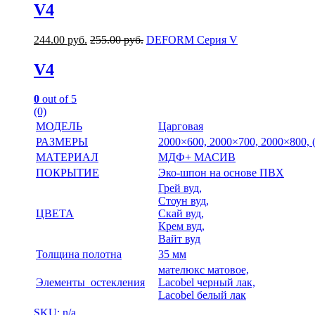
V4
244.00
руб.
255.00
руб.
DEFORM Серия V
V4
0
out of 5
(0)
МОДЕЛЬ
Царговая
РАЗМЕРЫ
2000×600, 2000×700, 2000×800,
МАТЕРИАЛ
МДФ+ МАСИВ
ПОКРЫТИЕ
Эко-шпон на основе ПВХ
Грей вуд,
Стоун вуд,
ЦВЕТА
Скай вуд,
Крем вуд,
Вайт вуд
Толщина полотна
35 мм
мателюкс матовое,
Элементы остекления
Lacobel черный лак,
Lacobel белый лак
SKU: n/a