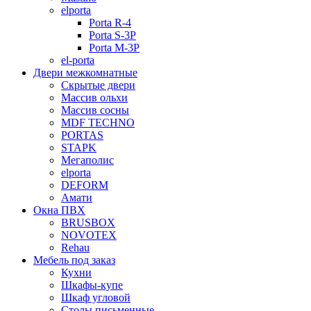
elporta
Porta R-4
Porta S-3Р
Porta M-3P
el-porta
Двери межкомнатные
Скрытые двери
Массив ольхи
Массив сосны
MDF TECHNO
PORTAS
STAPK
Мегаполис
elporta
DEFORM
Амати
Окна ПВХ
BRUSBOX
NOVOTEX
Rehau
Мебель под заказ
Кухни
Шкафы-купе
Шкаф угловой
Столы письменные