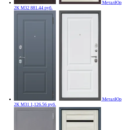
МеталЮр
2К M32
881.44
руб.
МеталЮр
2К M31
1,126.56
руб.