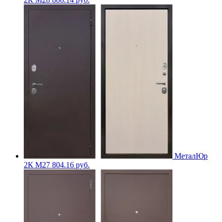
МеталЮр
2К M27
804.16
руб.