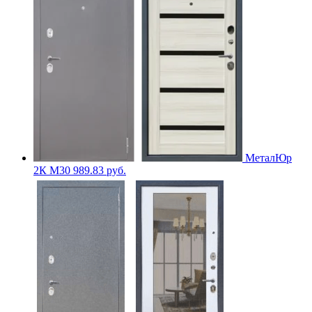
МеталЮр
2К M30
989.83
руб.