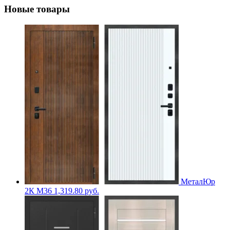
Новые товары
МеталЮр
2К M36
1,319.80
руб.