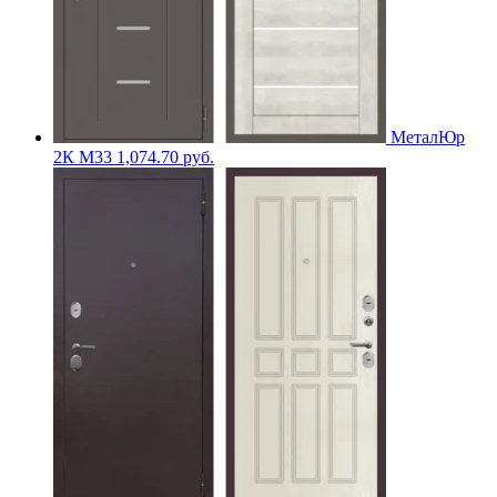
МеталЮр
2К M33
1,074.70
руб.