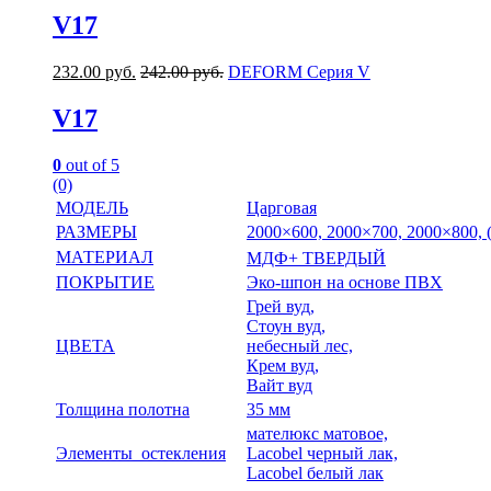
V17
232.00
руб.
242.00
руб.
DEFORM Серия V
V17
0
out of 5
(0)
МОДЕЛЬ
Царговая
РАЗМЕРЫ
2000×600, 2000×700, 2000×800,
МАТЕРИАЛ
МДФ+ ТВЕРДЫЙ
ПОКРЫТИЕ
Эко-шпон на основе ПВХ
Грей вуд,
Стоун вуд,
ЦВЕТА
небесный лес,
Крем вуд,
Вайт вуд
Толщина полотна
35 мм
мателюкс матовое,
Элементы остекления
Lacobel черный лак,
Lacobel белый лак