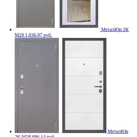
МеталЮр 2К
M29
1,036.97
руб.
МеталЮр
2К M28
886.14
руб.