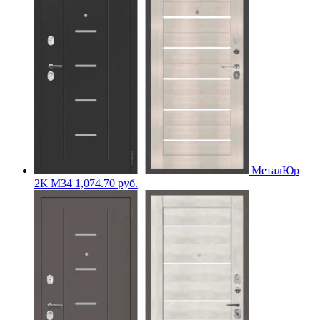
МеталЮр
2К M34
1,074.70
руб.