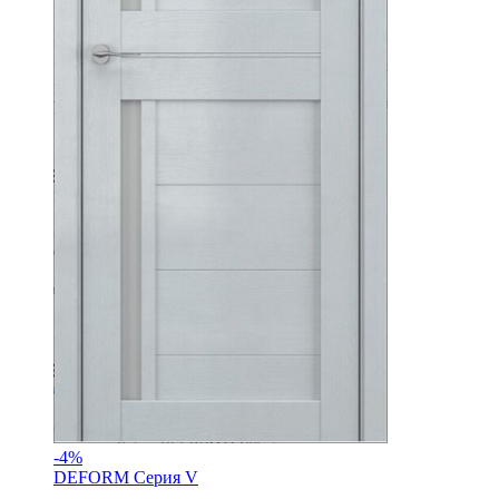
-
4%
DEFORM Серия V