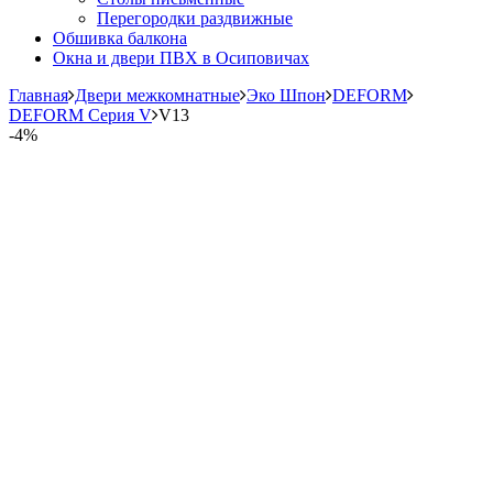
Перегородки раздвижные
Обшивка балкона
Окна и двери ПВХ в Осиповичах
Главная
Двери межкомнатные
Эко Шпон
DEFORM
DEFORM Серия V
V13
-
4%