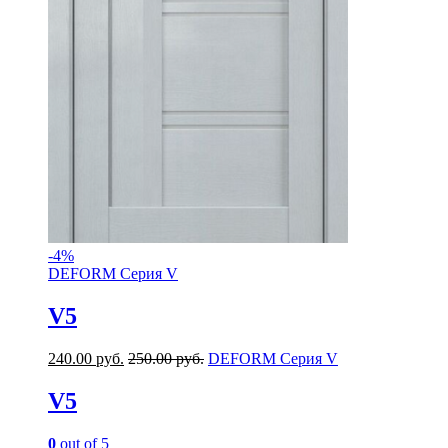
-
4%
DEFORM Серия V
V5
240.00
руб.
250.00
руб.
DEFORM Серия V
V5
0
out of 5