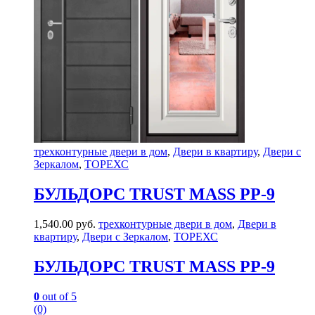
трехконтурные двери в дом
,
Двери в квартиру
,
Двери с
Зеркалом
,
ТОРЕХС
БУЛЬДОРС TRUST MASS PP-9
1,540.00
руб.
трехконтурные двери в дом
,
Двери в
квартиру
,
Двери с Зеркалом
,
ТОРЕХС
БУЛЬДОРС TRUST MASS PP-9
0
out of 5
(0)