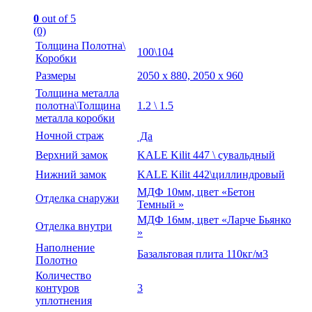
0
out of 5
(0)
Толщина Полотна\
100\104
Коробки
Размеры
2050 х 880, 2050 х 960
Толщина металла
полотна\Толщина
1.2 \ 1.5
металла коробки
Ночной страж
Да
Верхний замок
KALE Kilit 447 \ сувальдный
Нижний замок
KALE Kilit 442\циллиндровый
МДФ 10мм, цвет «Бетон
Отделка снаружи
Темный »
МДФ 16мм, цвет «Ларче Бьянко
Отделка внутри
»
Наполнение
Базальтовая плита 110кг/м3
Полотно
Количество
контуров
3
уплотнения