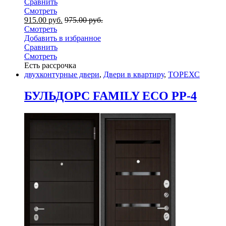
Сравнить
Смотреть
915.00
руб.
975.00
руб.
Смотреть
Добавить в избранное
Сравнить
Смотреть
Есть рассрочка
двухконтурные двери
,
Двери в квартиру
,
ТОРЕХС
БУЛЬДОРС FAMILY ECO PP-4