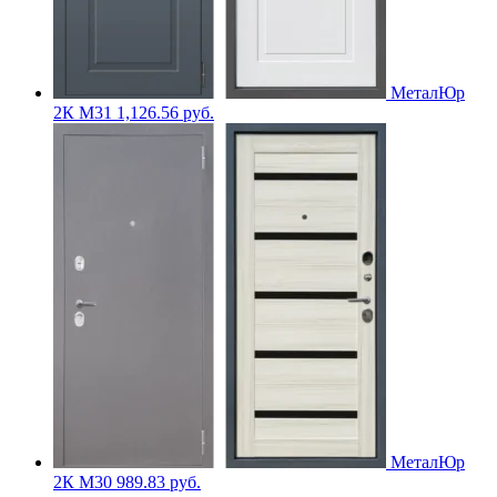
МеталЮр
2К M31
1,126.56
руб.
МеталЮр
2К M30
989.83
руб.