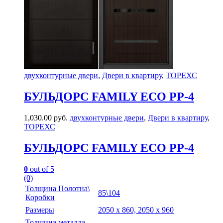
двухконтурные двери
,
Двери в квартиру
,
ТОРЕХС
БУЛЬДОРС FAMILY ECO PP-4
1,030.00
руб.
двухконтурные двери
,
Двери в квартиру
,
ТОРЕХС
БУЛЬДОРС FAMILY ECO PP-4
0
out of 5
(0)
Толщина Полотна\
85\104
Коробки
Размеры
2050 х 860, 2050 х 960
Толщина металла