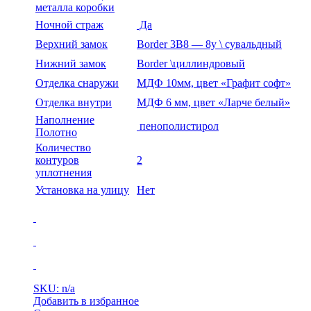
металла коробки
Ночной страж
Да
Верхний замок
Border 3В8 — 8у \ сувальдный
Нижний замок
Border \циллиндровый
Отделка снаружи
МДФ 10мм, цвет «Графит софт»
Отделка внутри
МДФ 6 мм, цвет «Ларче белый»
Наполнение
пенополистирол
Полотно
Количество
контуров
2
уплотнения
Установка на улицу
Нет
SKU: n/a
Добавить в избранное