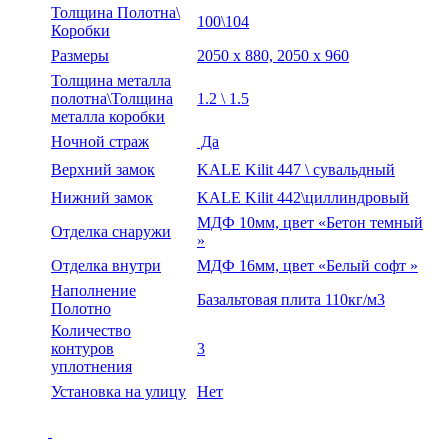
Толщина Полотна\
100\104
Коробки
Размеры
2050 х 880, 2050 х 960
Толщина металла
полотна\Толщина
1.2 \ 1.5
металла коробки
Ночной страж
Да
Верхний замок
KALE Kilit 447 \ сувальдный
Нижний замок
KALE Kilit 442\циллиндровый
МДФ 10мм, цвет «Бетон темный
Отделка снаружи
»
Отделка внутри
МДФ 16мм, цвет «Белый софт »
Наполнение
Базальтовая плита 110кг/м3
Полотно
Количество
контуров
3
уплотнения
Установка на улицу
Нет