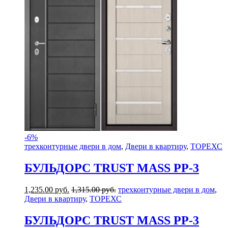
-
6%
трехконтурные двери в дом
,
Двери в квартиру
,
ТОРЕХС
БУЛЬДОРС TRUST MASS PP-3
1,235.00
руб.
1,315.00
руб.
трехконтурные двери в дом
,
Двери в квартиру
,
ТОРЕХС
БУЛЬДОРС TRUST MASS PP-3