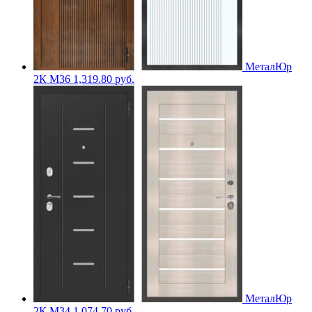
МеталЮр
2К M36
1,319.80
руб.
МеталЮр
2К M34
1,074.70
руб.