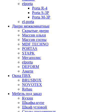
elporta
Porta R-4
Porta S-3Р
Porta M-3P
el-porta
Двери межкомнатные
Скрытые двери
Массив ольхи
Массив сосны
MDF TECHNO
PORTAS
STAPK
Мегаполис
elporta
DEFORM
Амати
Окна ПВХ
BRUSBOX
NOVOTEX
Rehau
Мебель под заказ
Кухни
Шкафы-купе
Шкаф угловой
Столы письменные