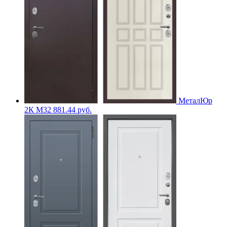
МеталЮр
2К M32
881.44
руб.