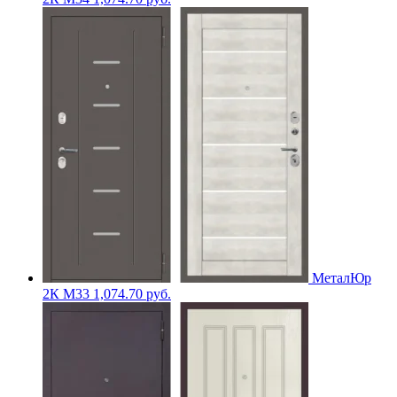
МеталЮр
2К M33
1,074.70
руб.