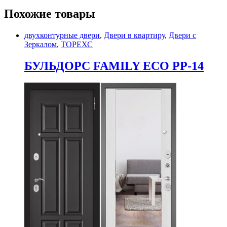
Похожие товары
двухконтурные двери
,
Двери в квартиру
,
Двери с
Зеркалом
,
ТОРЕХС
БУЛЬДОРС FAMILY ECO PP-14