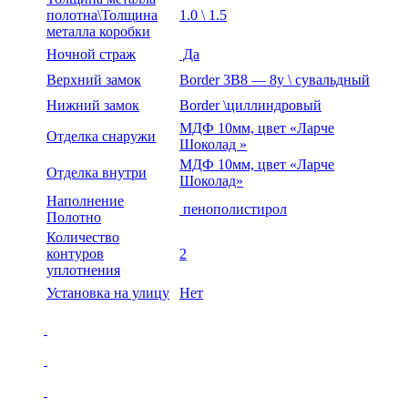
полотна\Толщина
1.0 \ 1.5
металла коробки
Ночной страж
Да
Верхний замок
Border 3В8 — 8у \ сувальдный
Нижний замок
Border \циллиндровый
МДФ 10мм, цвет «Ларче
Отделка снаружи
Шоколад »
МДФ 10мм, цвет «Ларче
Отделка внутри
Шоколад»
Наполнение
пенополистирол
Полотно
Количество
контуров
2
уплотнения
Установка на улицу
Нет