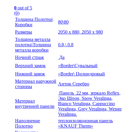
0
out of 5
(0)
Толщина Полотна\
80\80
Коробки
Размеры
2050 х 880, 2050 х 980
Толщина металла
полотна\Толщина
0.8,\ 0.8
металла коробки
Ночной страж
Да
Верхний замок
«Border\Сувальный
Нижний замок
«Border\ Цилиндровый
Материал наружной
Антик Серебро
стороны
Панель 22 мм, зеркало Reflex,
Эко Шпон, Snow Veralinga,
Материал
Bianco Veralinga, Cappuccino
внутренней панели
Veralinga, Grey Veralinga, Wenge
Veralinga.
Наполнение
теплоизоляционная панель
Полотно
«KNAUF Therm»