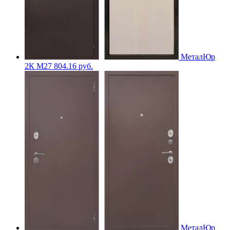
МеталЮр
2К M27
804.16
руб.
МеталЮр