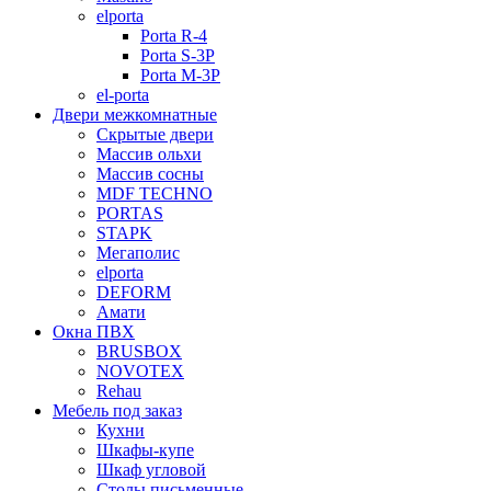
elporta
Porta R-4
Porta S-3Р
Porta M-3P
el-porta
Двери межкомнатные
Скрытые двери
Массив ольхи
Массив сосны
MDF TECHNO
PORTAS
STAPK
Мегаполис
elporta
DEFORM
Амати
Окна ПВХ
BRUSBOX
NOVOTEX
Rehau
Мебель под заказ
Кухни
Шкафы-купе
Шкаф угловой
Столы письменные