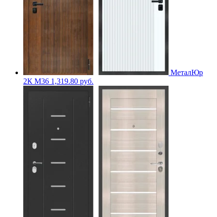
МеталЮр
2К M36
1,319.80
руб.