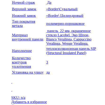
Ночной страж
Да
Верхний замок
«Border\Сувальный
Нижний замок
«Border\ Цилиндровый
Тип покрытия
полимерно-порошковое
метала
панель 22 мм, окрашенное
Материал
стекло Lacobel. Эко Шпон,
внутренней панели
Bianco Veralinga, Cappuccino
Veralinga, Wenge Veralinga.
теплоизоляционная панель SIP
Наполнение
(Structural Insulated Panel)
Количество
контуров
3
уплотнения
Установка на улицу
да
SKU: n/a
Добавить в избранное