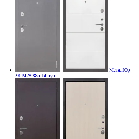
МеталЮр
2К M28
886.14
руб.