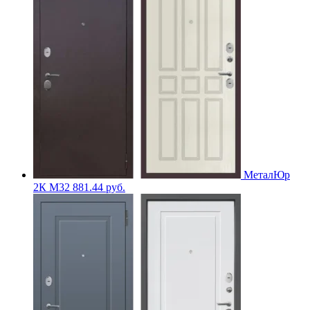
МеталЮр
2К M32
881.44
руб.