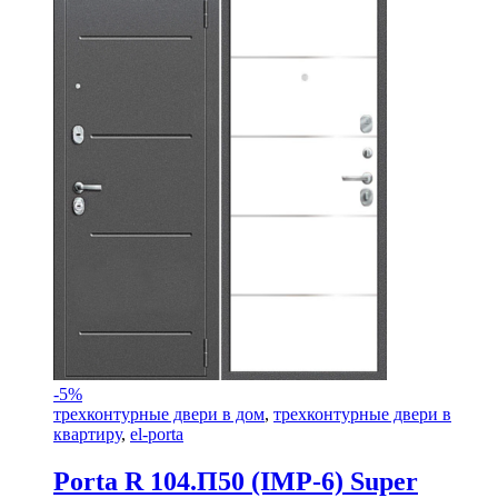
-
5%
трехконтурные двери в дом
,
трехконтурные двери в
квартиру
,
el-porta
Porta R 104.П50 (IMP-6) Super