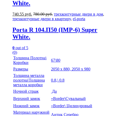
White.
740.55
руб.
780.00
руб.
трехконтурные двери в дом
,
трехконтурные двери в квартиру
,
el-porta
Porta R 104.П50 (IMP-6) Super
White.
0
out of 5
(0)
Толщина Полотна\
67\80
Коробки
Размеры
2050 х 880, 2050 х 980
Толщина металла
полотна\Толщина
0.8,\ 0.8
металла коробки
Ночной страж
Да
Верхний замок
«Border\Сувальный
Нижний замок
«Border\ Цилиндровый
Материал наружной
Антик Серебро