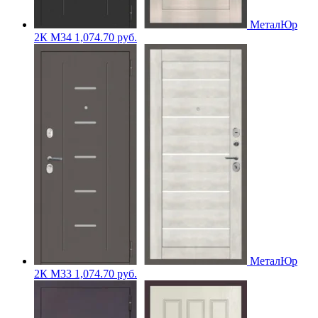
МеталЮр
2К M34
1,074.70
руб.
МеталЮр
2К M33
1,074.70
руб.