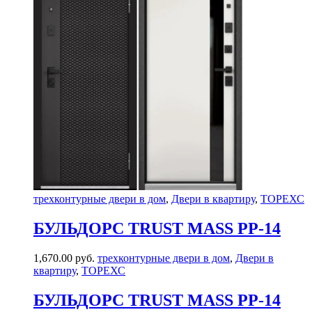
трехконтурные двери в дом
,
Двери в квартиру
,
ТОРЕХС
БУЛЬДОРС TRUST MASS PP-14
1,670.00
руб.
трехконтурные двери в дом
,
Двери в
квартиру
,
ТОРЕХС
БУЛЬДОРС TRUST MASS PP-14