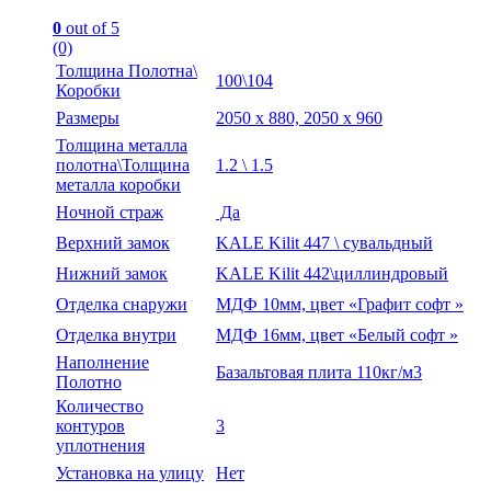
0
out of 5
(0)
Толщина Полотна\
100\104
Коробки
Размеры
2050 х 880, 2050 х 960
Толщина металла
полотна\Толщина
1.2 \ 1.5
металла коробки
Ночной страж
Да
Верхний замок
KALE Kilit 447 \ сувальдный
Нижний замок
KALE Kilit 442\циллиндровый
Отделка снаружи
МДФ 10мм, цвет «Графит софт »
Отделка внутри
МДФ 16мм, цвет «Белый софт »
Наполнение
Базальтовая плита 110кг/м3
Полотно
Количество
контуров
3
уплотнения
Установка на улицу
Нет