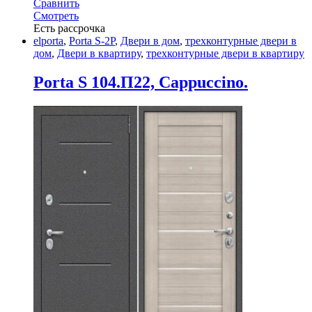
Сравнить
Смотреть
Есть рассрочка
elporta
,
Porta S-2P
,
Двери в дом
,
трехконтурные двери в
дом
,
Двери в квартиру
,
трехконтурные двери в квартиру
Porta S 104.П22, Cappuccino.