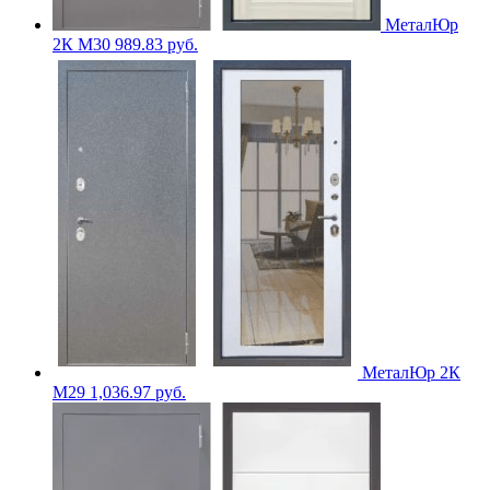
МеталЮр
2К M30
989.83
руб.
МеталЮр 2К
M29
1,036.97
руб.