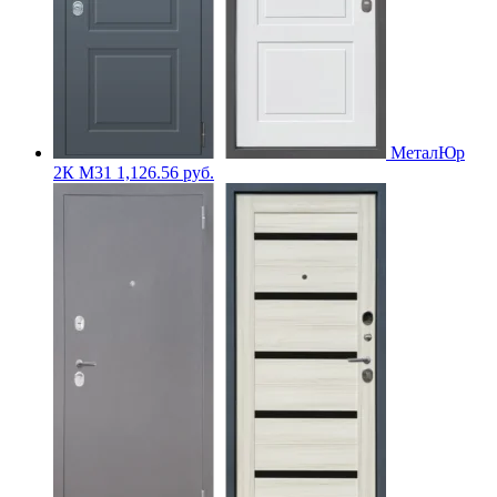
МеталЮр
2К M31
1,126.56
руб.