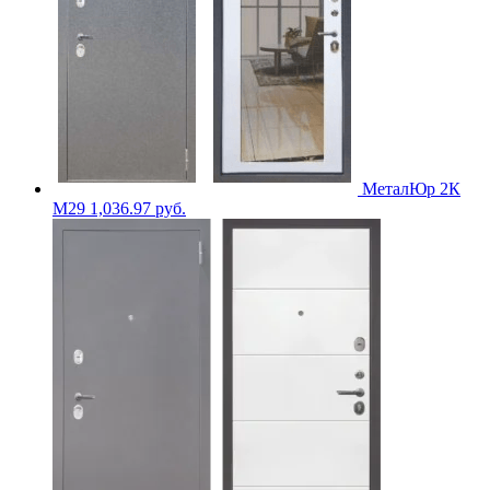
МеталЮр 2К
M29
1,036.97
руб.