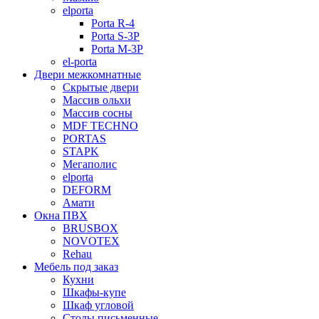
elporta
Porta R-4
Porta S-3Р
Porta M-3P
el-porta
Двери межкомнатные
Скрытые двери
Массив ольхи
Массив сосны
MDF TECHNO
PORTAS
STAPK
Мегаполис
elporta
DEFORM
Амати
Окна ПВХ
BRUSBOX
NOVOTEX
Rehau
Мебель под заказ
Кухни
Шкафы-купе
Шкаф угловой
Столы письменные