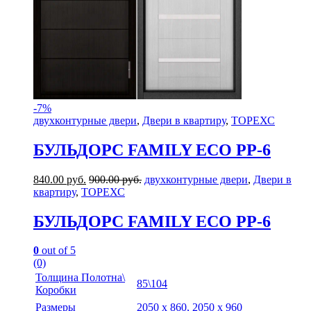
-
7%
двухконтурные двери
,
Двери в квартиру
,
ТОРЕХС
БУЛЬДОРС FAMILY ECO PP-6
840.00
руб.
900.00
руб.
двухконтурные двери
,
Двери в
квартиру
,
ТОРЕХС
БУЛЬДОРС FAMILY ECO PP-6
0
out of 5
(0)
Толщина Полотна\
85\104
Коробки
Размеры
2050 х 860, 2050 х 960