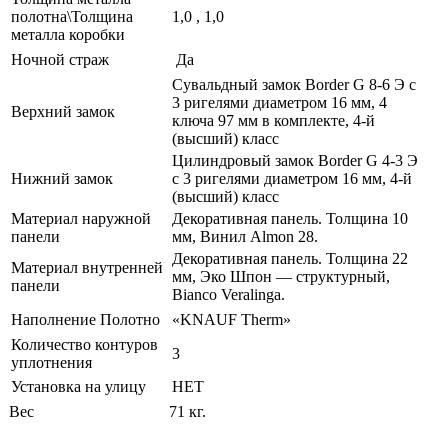
полотна\Толщина
1,0 , 1,0
металла коробки
Ночной страж
Да
Сувальдный замок Border G 8-6 Э с
3 ригелями диаметром 16 мм, 4
Верхний замок
ключа 97 мм в комплекте, 4-й
(высший) класс
Цилиндровый замок Border G 4-3 Э
Нижний замок
с 3 ригелями диаметром 16 мм, 4-й
(высший) класс
Материал наружной
Декоративная панель. Толщина 10
панели
мм, Винил Almon 28.
Декоративная панель. Толщина 22
Материал внутренней
мм, Эко Шпон — структурный,
панели
Bianco Veralinga.
Наполнение Полотно
«KNAUF Therm»
Количество контуров
3
уплотнения
Установка на улицу
НЕТ
Вес
71 кг.