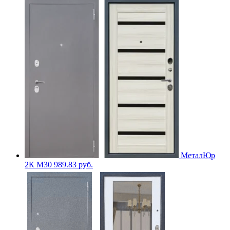
МеталЮр
2К M30
989.83
руб.