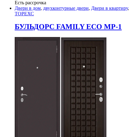
Есть рассрочка
Двери в дом
,
двухконтурные двери
,
Двери в квартиру
,
ТОРЕХС
БУЛЬДОРС FAMILY ECO MP-1