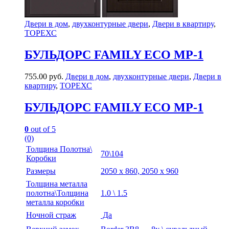
Двери в дом
,
двухконтурные двери
,
Двери в квартиру
,
ТОРЕХС
БУЛЬДОРС FAMILY ECO MP-1
755.00
руб.
Двери в дом
,
двухконтурные двери
,
Двери в
квартиру
,
ТОРЕХС
БУЛЬДОРС FAMILY ECO MP-1
0
out of 5
(0)
Толщина Полотна\
70\104
Коробки
Размеры
2050 х 860, 2050 х 960
Толщина металла
полотна\Толщина
1.0 \ 1.5
металла коробки
Ночной страж
Да