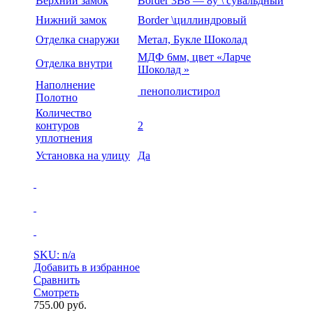
Верхний замок
Border 3В8 — 8у \ сувальдный
Нижний замок
Border \циллиндровый
Отделка снаружи
Метал, Букле Шоколад
МДФ 6мм, цвет «Ларче
Отделка внутри
Шоколад »
Наполнение
пенополистирол
Полотно
Количество
контуров
2
уплотнения
Установка на улицу
Да
SKU: n/a
Добавить в избранное
Сравнить
Смотреть
755.00
руб.