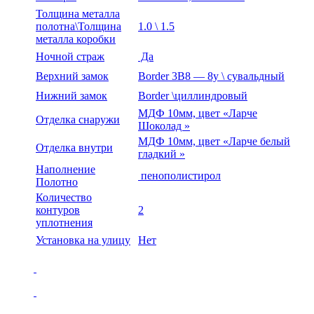
Толщина металла
полотна\Толщина
1.0 \ 1.5
металла коробки
Ночной страж
Да
Верхний замок
Border 3В8 — 8у \ сувальдный
Нижний замок
Border \циллиндровый
МДФ 10мм, цвет «Ларче
Отделка снаружи
Шоколад »
МДФ 10мм, цвет «Ларче белый
Отделка внутри
гладкий »
Наполнение
пенополистирол
Полотно
Количество
контуров
2
уплотнения
Установка на улицу
Нет