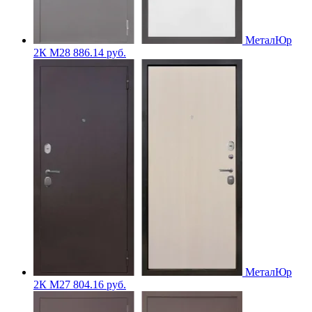
МеталЮр
2К M28
886.14
руб.
МеталЮр
2К M27
804.16
руб.