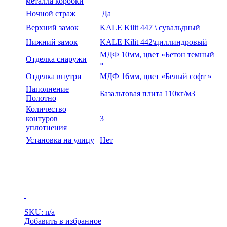
металла коробки
Ночной страж
Да
Верхний замок
KALE Kilit 447 \ сувальдный
Нижний замок
KALE Kilit 442\циллиндровый
МДФ 10мм, цвет «Бетон темный
Отделка снаружи
»
Отделка внутри
МДФ 16мм, цвет «Белый софт »
Наполнение
Базальтовая плита 110кг/м3
Полотно
Количество
контуров
3
уплотнения
Установка на улицу
Нет
SKU: n/a
Добавить в избранное