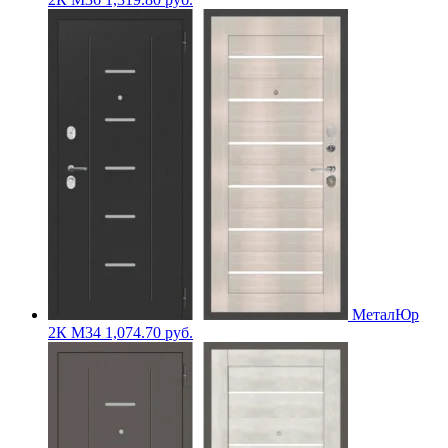
МеталЮр
2К M34
1,074.70
руб.