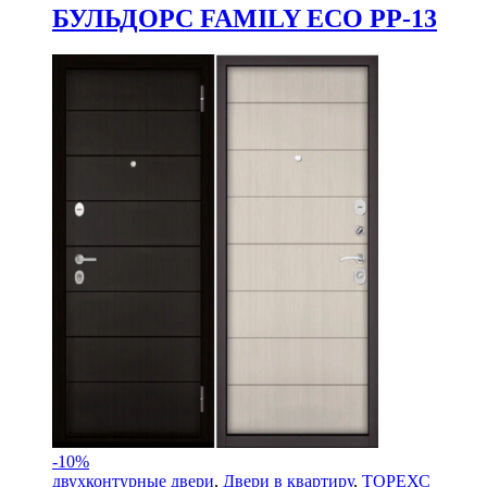
БУЛЬДОРС FAMILY ECO PP-13
-
10%
двухконтурные двери
,
Двери в квартиру
,
ТОРЕХС