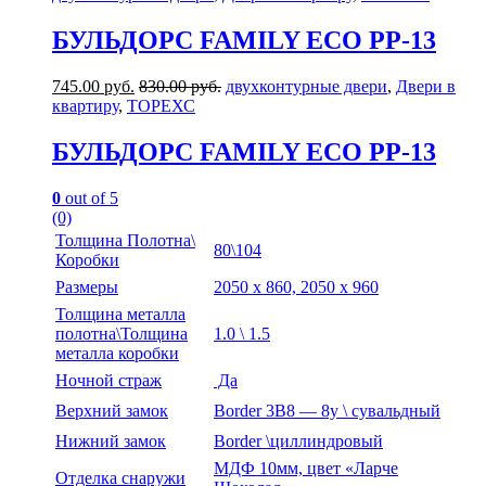
БУЛЬДОРС FAMILY ECO PP-13
745.00
руб.
830.00
руб.
двухконтурные двери
,
Двери в
квартиру
,
ТОРЕХС
БУЛЬДОРС FAMILY ECO PP-13
0
out of 5
(0)
Толщина Полотна\
80\104
Коробки
Размеры
2050 х 860, 2050 х 960
Толщина металла
полотна\Толщина
1.0 \ 1.5
металла коробки
Ночной страж
Да
Верхний замок
Border 3В8 — 8у \ сувальдный
Нижний замок
Border \циллиндровый
МДФ 10мм, цвет «Ларче
Отделка снаружи