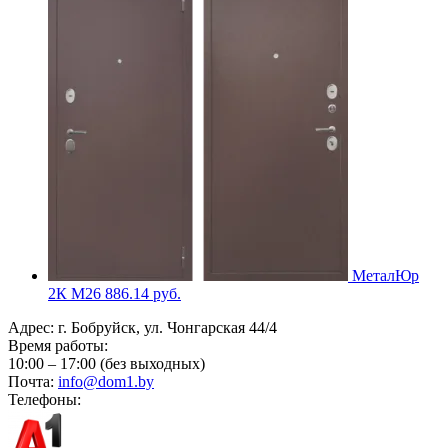
МеталЮр
2К M26
886.14
руб.
Адрес:
г. Бобруйск, ул. Чонгарская 44/4
Время работы:
10:00 – 17:00 (без выходных)
Почта:
info@dom1.by
Телефоны: