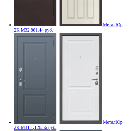
МеталЮр
2К M32
881.44
руб.
МеталЮр
2К M31
1,126.56
руб.