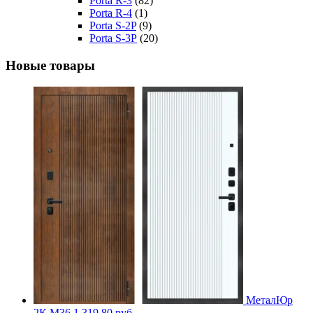
Porta R-3
(82)
Porta R-4
(1)
Porta S-2P
(9)
Porta S-3Р
(20)
Новые товары
МеталЮр
2К M36
1,319.80
руб.