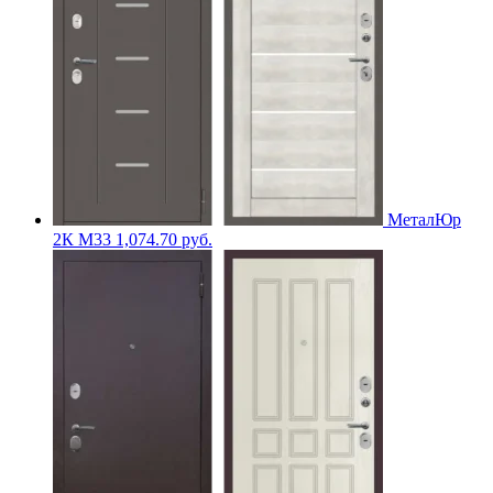
МеталЮр
2К M33
1,074.70
руб.