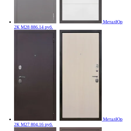
МеталЮр
2К M28
886.14
руб.
МеталЮр
2К M27
804.16
руб.